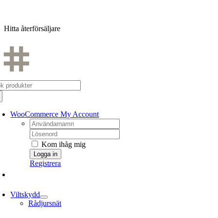
Fortsätt
till
Hitta återförsäljare
innehållet
k
er:
WooCommerce My Account
Username:
Password:
Kom ihåg mig
Registrera
Viltskydd
Rådjursnät