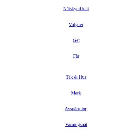
Nätskydd katt
Voljärer
Get
Får
Tak & Hus
Mark
Avspärrning
Varningsnät