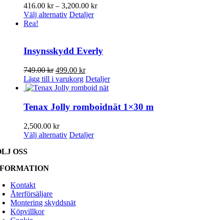
flera
Prisintervall:
416.00
kr
–
3,200.00
kr
varianter.
Den
416.00 kr
Välj alternativ
Detaljer
De
här
till
Rea!
olika
produkten
3,200.00 kr
alternativen
har
kan
flera
Insynsskydd Everly
väljas
varianter.
på
De
Det
Det
749.00
kr
499.00
kr
produktsidan
olika
ursprungliga
nuvarande
Lägg till i varukorg
Detaljer
alternativen
priset
priset
kan
var:
är:
väljas
749.00 kr.
499.00 kr.
Tenax Jolly romboidnät 1×30 m
på
produktsidan
2,500.00
kr
Den
Välj alternativ
Detaljer
här
ÖLJ OSS
produkten
har
NFORMATION
flera
varianter.
Kontakt
De
Återförsäljare
olika
Montering skyddsnät
alternativen
Köpvillkor
kan