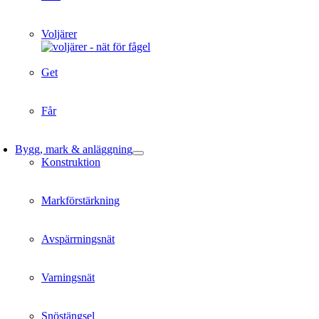
Voljärer
Get
Får
Bygg, mark & anläggning
Konstruktion
Markförstärkning
Avspärrningsnät
Varningsnät
Snöstängsel