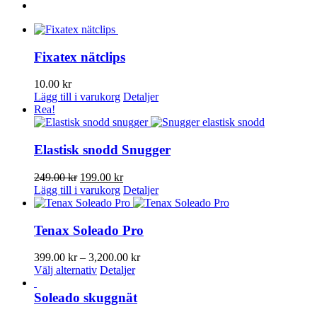
Fixatex nätclips
10.00
kr
Lägg till i varukorg
Detaljer
Rea!
Elastisk snodd Snugger
Det
Det
249.00
kr
199.00
kr
ursprungliga
nuvarande
Lägg till i varukorg
Detaljer
priset
priset
var:
är:
249.00 kr.
199.00 kr.
Tenax Soleado Pro
Prisintervall:
399.00
kr
–
3,200.00
kr
Den
399.00 kr
Välj alternativ
Detaljer
här
till
produkten
3,200.00 kr
Soleado skuggnät
har