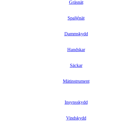
Gräsnät
Spaljénät
Dammskydd
Handskar
Säckar
Mätinstrument
Insynsskydd
Vindskydd