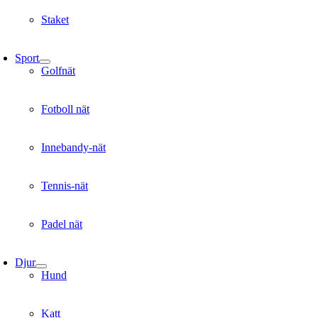
Staket
Sport
Golfnät
Fotboll nät
Innebandy-nät
Tennis-nät
Padel nät
Djur
Hund
Katt