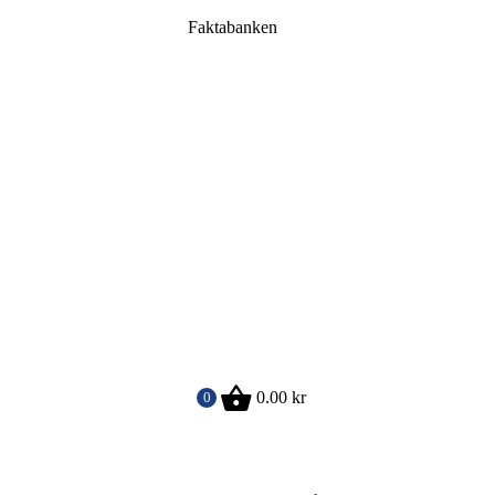
Faktabanken
0.00
kr
0