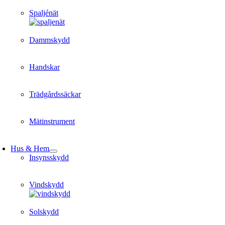
Spaljénät
Dammskydd
Handskar
Trädgårdssäckar
Mätinstrument
Hus & Hem
Insynsskydd
Vindskydd
Solskydd