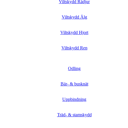
Viltskydd Rådjur
Viltskydd Älg
Viltskydd Hjort
Viltskydd Ren
Odling
Bär- & busknät
Uppbindning
Träd- & stamskydd