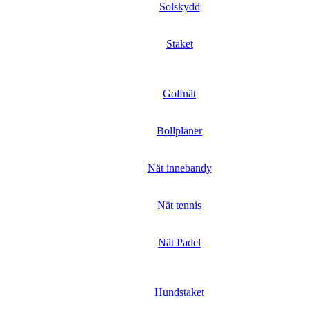
Solskydd
Staket
Golfnät
Bollplaner
Nät innebandy
Nät tennis
Nät Padel
Hundstaket