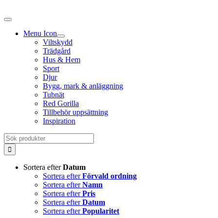
Fortsätt
till
innehållet
Menu Icon
Viltskydd
Trädgård
Hus & Hem
Sport
Djur
Bygg, mark & anläggning
Tubnät
Red Gorilla
Tillbehör uppsättning
Inspiration
Sök
efter:
Sortera efter
Datum
Sortera efter
Förvald ordning
Sortera efter
Namn
Sortera efter
Pris
Sortera efter
Datum
Sortera efter
Popularitet