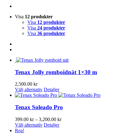
Visa
12 produkter
Visa
12 produkter
Visa
24 produkter
Visa
36 produkter
Tenax Jolly romboidnät 1×30 m
2,500.00
kr
Den
Välj alternativ
Detaljer
här
produkten
har
Tenax Soleado Pro
flera
varianter.
Prisintervall:
399.00
kr
–
3,200.00
kr
De
Den
399.00 kr
Välj alternativ
Detaljer
olika
här
till
Rea!
alternativen
produkten
3,200.00 kr