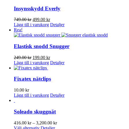
kan
har
väljas
flera
Insynsskydd Everly
på
varianter.
produktsidan
De
Det
Det
749.00
kr
499.00
kr
olika
ursprungliga
nuvarande
Lägg till i varukorg
Detaljer
alternativen
priset
priset
Rea!
kan
var:
är:
väljas
749.00 kr.
499.00 kr.
på
Elastisk snodd Snugger
produktsidan
Det
Det
249.00
kr
199.00
kr
ursprungliga
nuvarande
Lägg till i varukorg
Detaljer
priset
priset
var:
är:
249.00 kr.
199.00 kr.
Fixatex nätclips
10.00
kr
Lägg till i varukorg
Detaljer
Soleado skuggnät
Prisintervall:
416.00
kr
–
3,200.00
kr
Den
416.00 kr
Välj alternativ
Detaljer