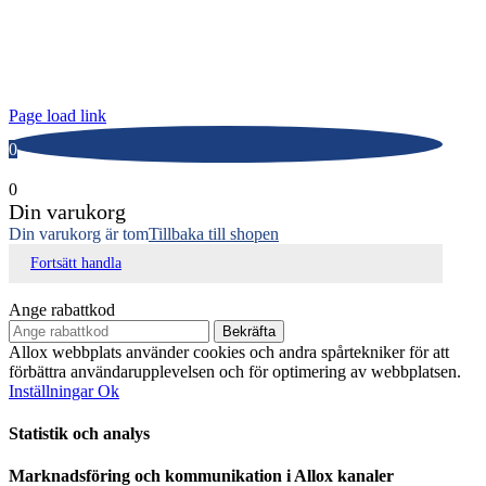
Lunnagårdsgatan 1
431 90 Mölndal
Tfn: 031-719 68 90
E-post: info@allox.se
Page load link
0
0
Din varukorg
Din varukorg är tom
Tillbaka till shopen
Fortsätt handla
Ange rabattkod
Bekräfta
Allox webbplats använder cookies och andra spårtekniker för att
förbättra användarupplevelsen och för optimering av webbplatsen.
Inställningar
Ok
Statistik och analys
Marknadsföring och kommunikation i Allox kanaler