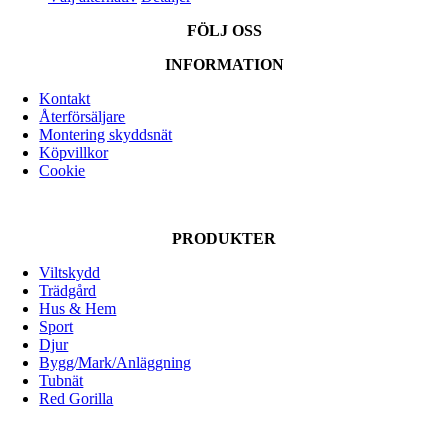
här
till
FÖLJ OSS
produkten
3,200.00 kr
har
INFORMATION
flera
varianter.
Kontakt
De
Återförsäljare
olika
Montering skyddsnät
alternativen
Köpvillkor
kan
Cookie
väljas
på
produktsidan
PRODUKTER
Viltskydd
Trädgård
Hus & Hem
Sport
Djur
Bygg/Mark/Anläggning
Tubnät
Red Gorilla
ALLOX AB