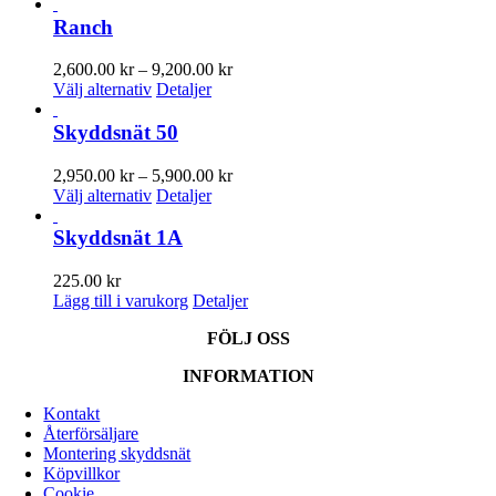
här
till
olika
produkten
12,000.00 kr
Ranch
alternativen
har
kan
flera
Prisintervall:
2,600.00
kr
–
9,200.00
kr
väljas
varianter.
Den
2,600.00 kr
Välj alternativ
Detaljer
på
De
här
till
produktsidan
olika
produkten
9,200.00 kr
Skyddsnät 50
alternativen
har
kan
flera
Prisintervall:
2,950.00
kr
–
5,900.00
kr
väljas
varianter.
Den
2,950.00 kr
Välj alternativ
Detaljer
på
De
här
till
produktsidan
olika
produkten
5,900.00 kr
Skyddsnät 1A
alternativen
har
kan
flera
225.00
kr
väljas
varianter.
Lägg till i varukorg
Detaljer
på
De
produktsidan
olika
FÖLJ OSS
alternativen
kan
INFORMATION
väljas
på
Kontakt
produktsidan
Återförsäljare
Montering skyddsnät
Köpvillkor
Cookie