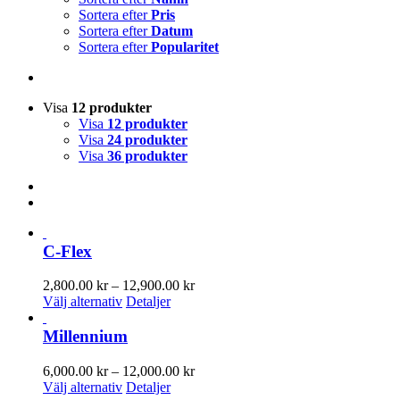
Sortera efter
Pris
Sortera efter
Datum
Sortera efter
Popularitet
Visa
12 produkter
Visa
12 produkter
Visa
24 produkter
Visa
36 produkter
C-Flex
Prisintervall:
2,800.00
kr
–
12,900.00
kr
Den
2,800.00 kr
Välj alternativ
Detaljer
här
till
produkten
12,900.00 kr
Millennium
har
flera
Prisintervall:
6,000.00
kr
–
12,000.00
kr
varianter.
Den
6,000.00 kr
Välj alternativ
Detaljer
De