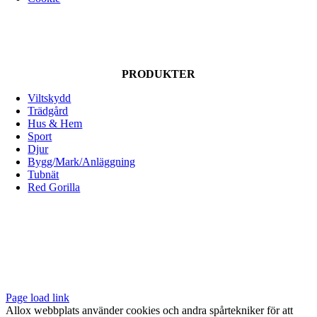
PRODUKTER
Viltskydd
Trädgård
Hus & Hem
Sport
Djur
Bygg/Mark/Anläggning
Tubnät
Red Gorilla
ALLOX AB
Lunnagårdsgatan 1
431 90 Mölndal
Tfn: 031-719 68 90
E-post: info@allox.se
Page load link
Allox webbplats använder cookies och andra spårtekniker för att