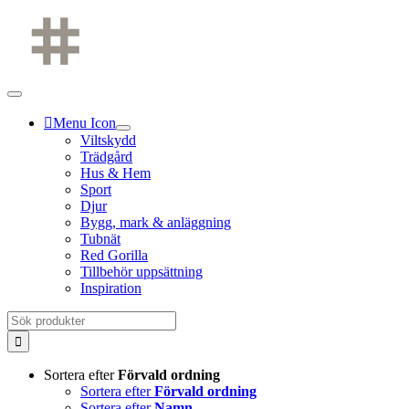
Fortsätt
till
innehållet
Menu Icon
Viltskydd
Trädgård
Hus & Hem
Sport
Djur
Bygg, mark & anläggning
Tubnät
Red Gorilla
Tillbehör uppsättning
Inspiration
Sök
efter:
Sortera efter
Förvald ordning
Sortera efter
Förvald ordning
Sortera efter
Namn