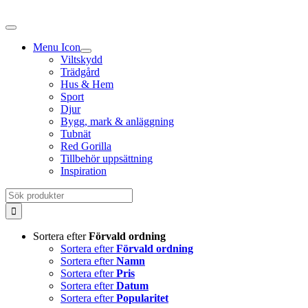
Fortsätt
till
innehållet
Menu Icon
Viltskydd
Trädgård
Hus & Hem
Sport
Djur
Bygg, mark & anläggning
Tubnät
Red Gorilla
Tillbehör uppsättning
Inspiration
Sök
efter:
Sortera efter
Förvald ordning
Sortera efter
Förvald ordning
Sortera efter
Namn
Sortera efter
Pris
Sortera efter
Datum
Sortera efter
Popularitet