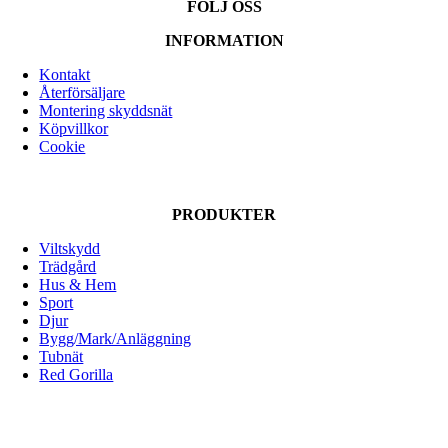
FÖLJ OSS
produkten
4,500.00 kr
har
INFORMATION
flera
varianter.
Kontakt
De
Återförsäljare
olika
Montering skyddsnät
alternativen
Köpvillkor
kan
Cookie
väljas
på
produktsidan
PRODUKTER
Viltskydd
Trädgård
Hus & Hem
Sport
Djur
Bygg/Mark/Anläggning
Tubnät
Red Gorilla
ALLOX AB
Lunnagårdsgatan 1
431 90 Mölndal