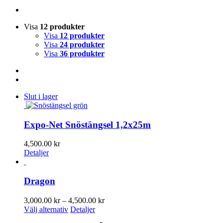
Visa
12 produkter
Visa
12 produkter
Visa
24 produkter
Visa
36 produkter
Slut i lager
Expo-Net Snöstängsel 1,2x25m
4,500.00
kr
Detaljer
Dragon
Prisintervall:
3,000.00
kr
–
4,500.00
kr
Den
3,000.00 kr
Välj alternativ
Detaljer
här
till