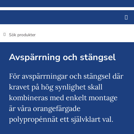
Fortsätt
till
innehållet
Sök
efter:
Avspärrning och stängsel
För avspärrningar och stängsel där
kravet på hög synlighet skall
kombineras med enkelt montage
är våra orangefärgade
polypropénnät ett självklart val.