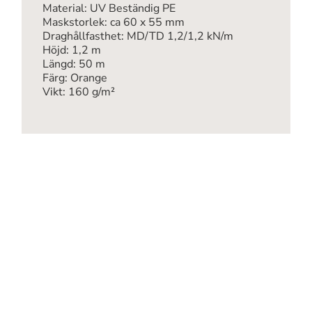
Material: UV Beständig PE
Maskstorlek: ca 60 x 55 mm
Draghållfasthet: MD/TD 1,2/1,2 kN/m
Höjd: 1,2 m
Längd: 50 m
Färg: Orange
Vikt: 160 g/m²
FÖLJ OSS